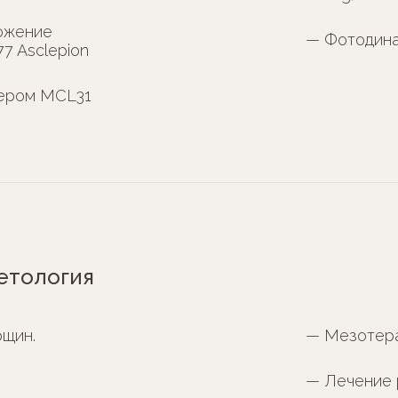
ожение
— Фотодина
7 Asclepion
зером MCL31
етология
рщин.
— Мезотера
— Лечение 