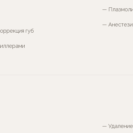
— Плазмоли
— Анестези
коррекция губ
филлерами
— Удаление