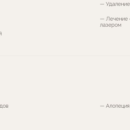
— Удаление
— Лечение 
лазером
й
дов
— Алопеция