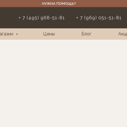
НУЖНА ПОМОЩЬ?
+ 7 (495) 968-51-81
+ 7 (969) 051-51-81
агазин
Цены
Блог
Акц