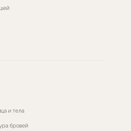
ушей
ца и тела
ура бровей