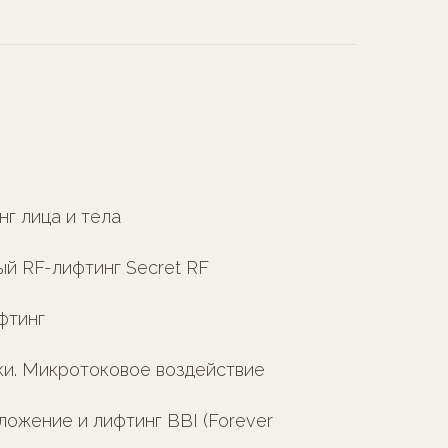
г лица и тела
ый RF-лифтинг Secret RF
фтинг
и. Микротоковое воздействие
ожение и лифтинг BBI (Forever