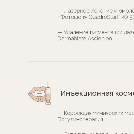
— Лазерное лечение и омол
«Фотошоп» QuadroStarPRO 57
— Удаление пигментации ла
Dermablate Asclepion
Инъекционная косм
— Коррекция мимических мо
Ботулинотерапия