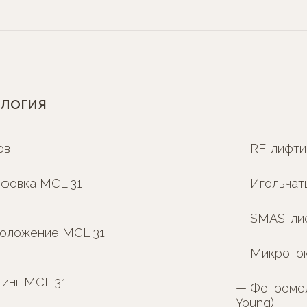
логия
ов
— RF-лифтин
ифовка MCL 31
— Игольчат
— SMAS-ли
оложение MCL 31
— Микроток
инг MCL 31
— Фотоомол
Young)