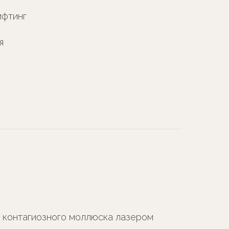
фтинг
я
 контагиозного моллюска лазером