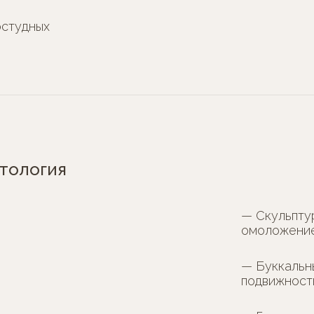
остудных
тология
— Скульпту
омоложени
— Буккальн
подвижност