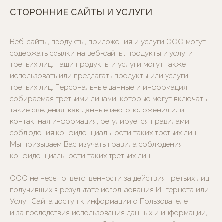
СТОРОННИЕ САЙТЫ И УСЛУГИ
Веб-сайты, продукты, приложения и услуги ООО могут
содержать ссылки на веб-сайты, продукты и услуги
третьих лиц. Наши продукты и услуги могут также
использовать или предлагать продукты или услуги
Онлайн-сервисы и документы
третьих лиц. Персональные данные и информация,
Онлайн-консультации с врачами
собираемая третьими лицами, которые могут включать
Написать генеральному директору
такие сведения, как данные местоположения или
контактная информация, регулируется правилами
Документов онлайн перед визитом
соблюдения конфиденциальности таких третьих лиц.
Запись на прием
Мы призываем Вас изучать правила соблюдения
Заявка на справку из налогового вычета
конфиденциальности таких третьих лиц.
Оставить отзыв
ООО не несет ответственности за действия третьих лиц,
Выписка из истории развития болезни
получивших в результате использования Интернета или
Услуг Сайта доступ к информации о Пользователе
Онлайн-оплата
и за последствия использования данных и информации,