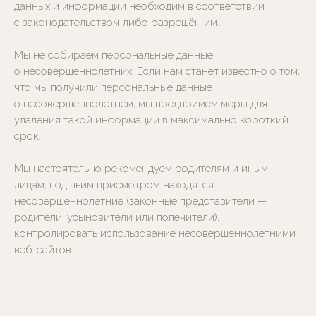
данных и информации необходим в соответствии
Третьяковская /
с законодательством либо разрешён им.
Новокузнецкая — 3 мин. от метро,
Полянка — 5 мин. от метро
Мы не собираем персональные данные
о несовершеннолетних. Если нам станет известно о том,
что мы получили персональные данные
о несовершеннолетнем, мы предпримем меры для
удаления такой информации в максимально короткий
срок.
Мы настоятельно рекомендуем родителям и иным
лицам, под чьим присмотром находятся
несовершеннолетние (законные представители —
родители, усыновители или попечители),
контролировать использование несовершеннолетними
веб-сайтов.