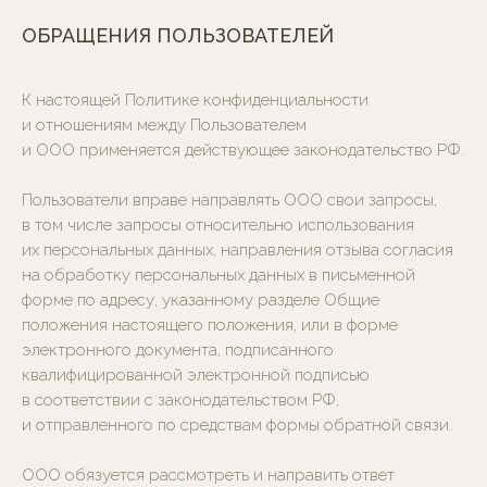
ИМЕЮТСЯ ПРОТИВОПОКАЗАНИЯ.
ПРОКОНСУЛЬТИРУЙТЕСЬ
ОБРАЩЕНИЯ ПОЛЬЗОВАТЕЛЕЙ
СО СПЕЦИАЛИСТОМ
К настоящей Политике конфиденциальности
САЙТ И ВСЕ ЕГО СОДЕРЖИМОЕ НОСИТ
ИСКЛЮЧИТЕЛЬНО ИНФОРМАЦИОННЫЙ ХАРАКТЕР
и отношениям между Пользователем
и ООО применяется действующее законодательство РФ.
Пользователи вправе направлять ООО свои запросы,
в том числе запросы относительно использования
их персональных данных, направления отзыва согласия
на обработку персональных данных в письменной
форме по адресу, указанному разделе Общие
положения настоящего положения, или в форме
электронного документа, подписанного
квалифицированной электронной подписью
в соответствии с законодательством РФ,
и отправленного по средствам формы обратной связи.
ООО обязуется рассмотреть и направить ответ