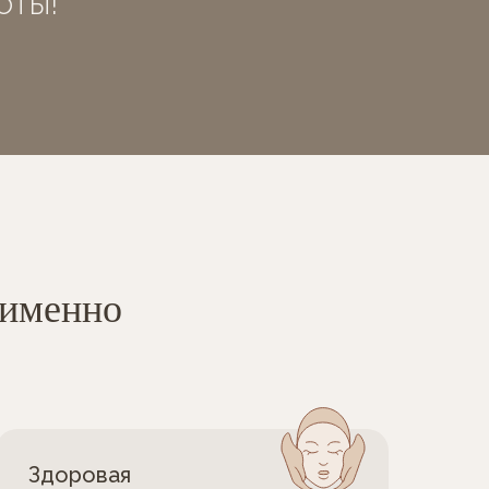
оты!
именно
Здоровая