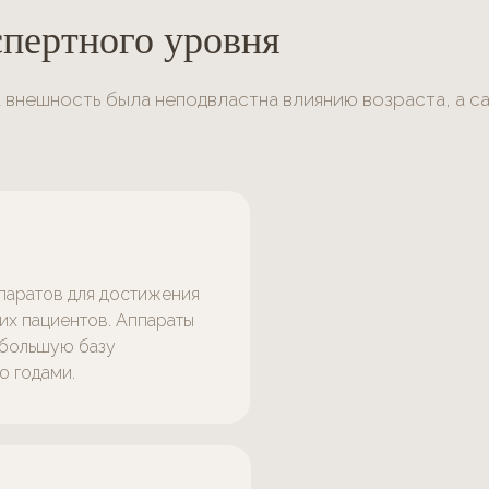
пертного уровня
 внешность была неподвластна влиянию возраста, а с
паратов для достижения
их пациентов. Аппараты
 большую базу
ю годами.