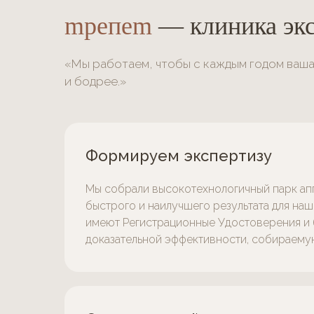
mрепеm
— клиника экс
«Мы работаем, чтобы с каждым годом ваша
и бодрее.»
Формируем экспертизу
Мы собрали высокотехнологичный парк ап
быстрого и наилучшего результата для наш
имеют Регистрационные Удостоверения и
доказательной эффективности, собираему