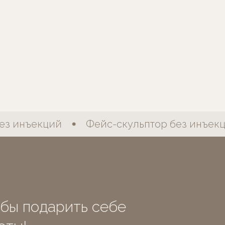
з инъекций
Фейс-скульптор без инъекци
обы подарить себе