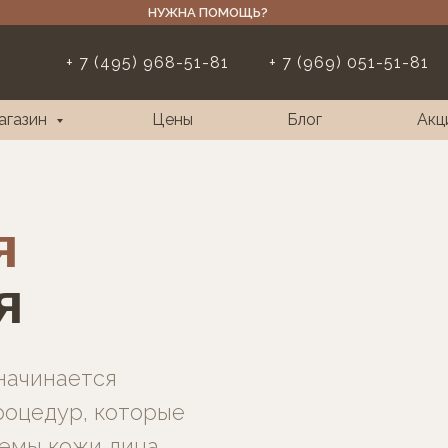
НУЖНА ПОМОЩЬ?
+ 7 (495) 968-51-81
+ 7 (969) 051-51-81
агазин
Цены
Блог
Акц
я
я
начинается
роцедур, которые
емы кожи лица,