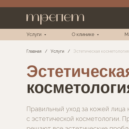
Услуги
О клинике
М
Главная
/
Услуги
/
Эстетическая косметология
Эстетическа
косметологи
Правильный уход за кожей лица 
с эстетической косметологии. П
решают все эстетические пробл