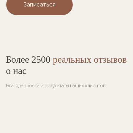
Более 2500
реальных отзывов
Ежедневно 10.00 — 22.00
о нас
+7 (495) 968-51-81
Благодарности и результаты наших клиентов.
+7 (969) 061-51-81
Напишите нам: