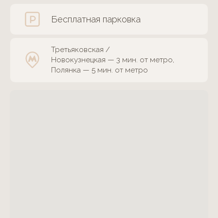
Онлайн-сервисы и документы
Онлайн-консультации с врачами
Написать генеральному директору
Документов онлайн перед визитом
Запись на прием
Заявка на справку из налогового вычета
Оставить отзыв
Выписка из истории развития болезни
Онлайн-оплата