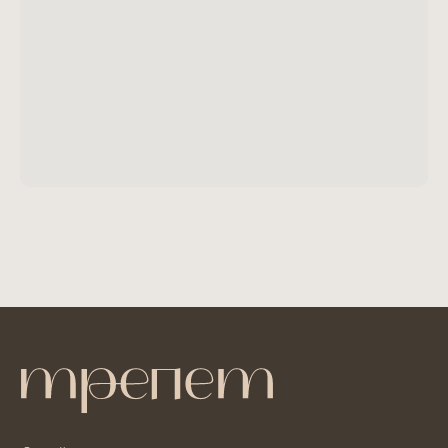
Пользовательское соглашение
Политика конфиденциальности
Условия обработки ПДн
Способы оплаты
© 2016-2026 Трепет
Разработка сайта в студии А. Шеиной
ИМЕЮТСЯ ПРОТИВОПОКАЗАНИЯ.
ПРОКОНСУЛЬТИРУЙТЕСЬ
СО СПЕЦИАЛИСТОМ
САЙТ И ВСЕ ЕГО СОДЕРЖИМОЕ НОСИТ
ИСКЛЮЧИТЕЛЬНО ИНФОРМАЦИОННЫЙ ХАРАКТЕР