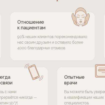
Отношение
к пациентам
90% наших клиентов порекомендовало
нас своим друзьям и оставило более
4000 благодарных отзывов
егда
Опытные
 связи
врачи
зь с нами
Вы можете быть увере
прервётся никогда —
в квалификации наших
етим 12/7!
специалистов