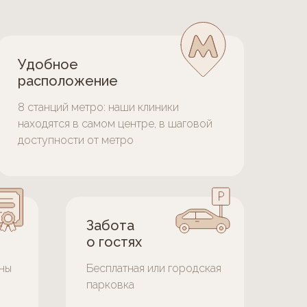
Удобное
расположение
8 станций метро: наши клиники
находятся в самом центре, в шаговой
доступности от метро
Забота
о гостях
ны
Бесплатная или городская
парковка