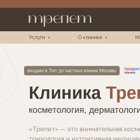
Услуги
О клинике
М
входим в Топ-30 частных клиник Москвы
Клиника
Тре
косметология, дерматологи
«Трепет» — это внимательная косм
трихология и нутритивная медицин