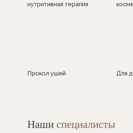
нутритивная терапия
косм
Прокол ушей
Для 
Наши
специалисты