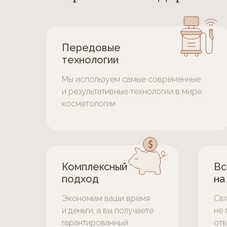
Передовые
технологии
Мы используем самые современные
и результативные технологии в мире
косметологии
Комплексный
Вс
подход
на
Экономим ваши время
Свя
и деньги, а вы получаете
не 
гарантированный
отв