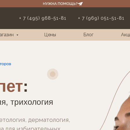
НУЖНА ПОМОЩЬ?
+ 7 (495) 968-51-81
+ 7 (969) 051-51-81
агазин
Цены
Блог
Акц
пет
:
я, трихология
етология, дерматология,
а для избирательных