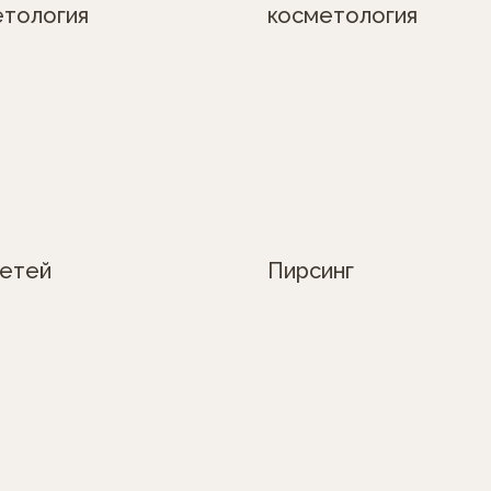
етология
косметология
детей
Пирсинг