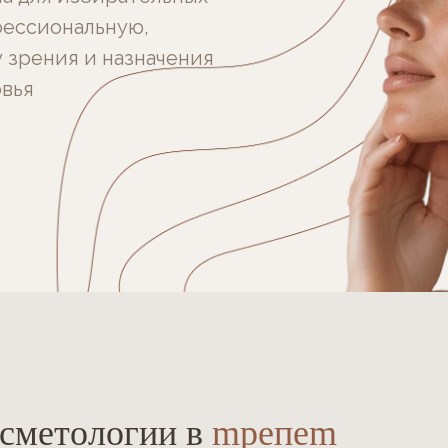
фессиональную,
 зрения и назначения
овья
сметологии в
mрепеm